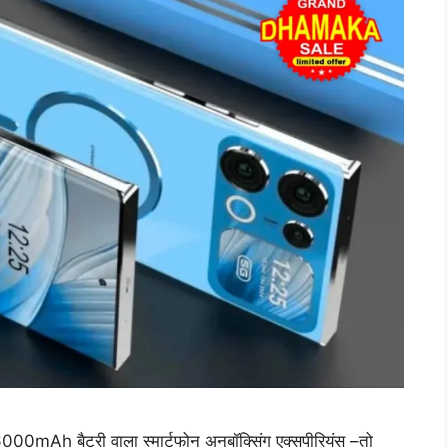
6000mAh बैटरी वाला स्मार्टफोन अनबॉक्सिंग एक्सपीरियंस –तो