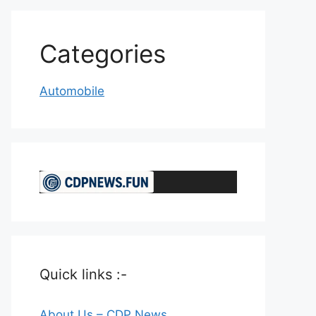
Categories
Automobile
Quick links :-
About Us – CDP News