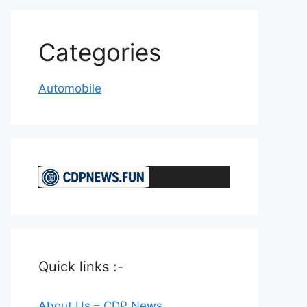
Categories
Automobile
Quick links :-
About Us – CDP News