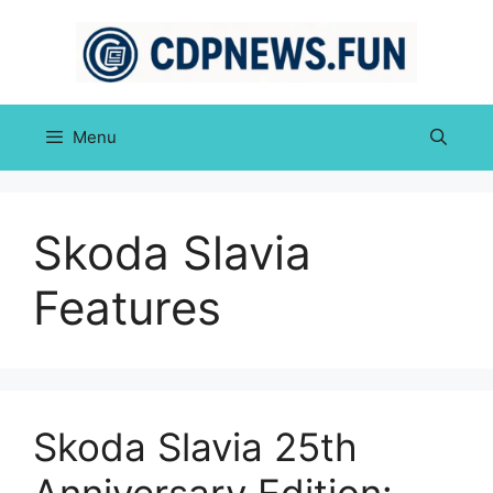
Skip
to
content
Menu
Skoda Slavia
Features
Skoda Slavia 25th
Anniversary Edition: