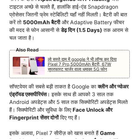
टाइटल अच्छे से चलते हैं, हालांकि हाई-एंड Snapdragon
प्रोसेसर जितनी फ्रेम स्टेबिलिटी यहाँ नहीं मिलती। बैटरी की बात
करें तो
5000mAh बैटरी
और Adaptive Battery फीचर
की मदद से फोन आसानी से
डेढ़ दिन (1.5 Days)
तक आराम से
चल जाता है।
Also Read
लो सस्ते दाम में google ने भी लॉन्च कर दिया
Pixel 7 Pro,5000mAh बैटरी, 67W
सुपरफास्ट चार्जर वाला धमाका 5G फोन
सॉफ्टवेयर की सबसे बड़ी ताकत है Google का
क्लीन और प्योअर
एंड्रॉयड एक्सपीरियंस
। इसके साथ ही आपको 3 साल तक
Android अपडेट्स और 5 साल तक सिक्योरिटी अपडेट्स मिलते
हैं। सिक्योरिटी और सुविधा के लिए
Face Unlock और
Fingerprint सेंसर दोनों
दिए गए हैं।
इसके अलावा, Pixel 7 सीरीज़ को खास बनाते हैं
Game