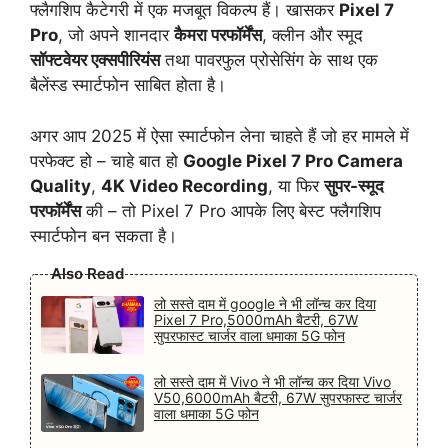
फ्लैगशिप कैटेगरी में एक मजबूत विकल्प हैं। खासकर
Pixel 7
Pro
, जो अपने शानदार
कैमरा परफॉर्मेंस
, क्लीन और स्मूद
सॉफ्टवेयर एक्सपीरियंस
तथा पावरफुल प्रोसेसिंग के साथ एक
बैलेंस्ड स्मार्टफोन साबित होता है।
अगर आप 2025 में ऐसा स्मार्टफोन लेना चाहते हैं जो हर मामले में
परफेक्ट हो – चाहे बात हो
Google Pixel 7 Pro Camera
Quality
,
4K Video Recording
, या फिर
सुपर-स्मूद
परफॉर्मेंस
की – तो Pixel 7 Pro आपके लिए बेस्ट फ्लैगशिप
स्मार्टफोन बन सकता है।
Also Read
लो सस्ते दाम में google ने भी लॉन्च कर दिया
Pixel 7 Pro,5000mAh बैटरी, 67W
सुपरफास्ट चार्जर वाला धमाका 5G फोन
लो सस्ते दाम में Vivo ने भी लॉन्च कर दिया Vivo
V50,6000mAh बैटरी, 67W सुपरफास्ट चार्जर
वाला धमाका 5G फोन