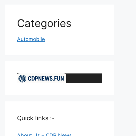
Categories
Automobile
Quick links :-
About Us – CDP News